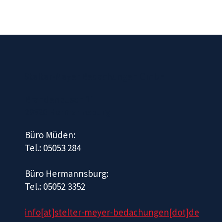
Stelter-Meyer Bedachungen GmbH
Brandenbusch 11
29320 Hermannsburg
Büro Müden:
Tel.: 05053 284
Büro Hermannsburg:
Tel.: 05052 3352
info[at]stelter-meyer-bedachungen[dot]de