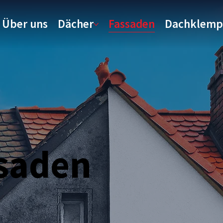
Über uns
Dächer
Fassaden
Dachklemp
saden