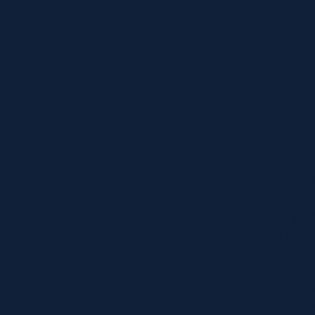
Fassadensanierung im R
Wenn aus alt
Auch alte Fassaden ve
Fassadensanierung bri
bessere Dämmung, me
Zuhause. Gemeinsam m
respektvoll im Umgang
Neue. Wir prüfen die 
umfassend zu Dämmm
setzen die neue Fassa
haben wir nicht nur En
auch den Werterhalt I