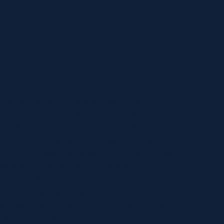
aum Celle, Uelzen und Soltau
 etwas Besonderes wird
rdienen neue Aufmerksamkeit. Eine
ngt nicht nur frischen Glanz, sondern auch
hr Wohnkomfort und ein neues Gefühl von
it Ihnen finden wir die passende Lösung –
 mit dem Bestand, kreativ im Blick auf das
bestehende Bausubstanz, beraten
aßnahmen nach aktuellem Standard und
denverkleidung fachgerecht um. Dabei
ergieeffizienz und Optik im Blick – sondern
hrer Immobilie.