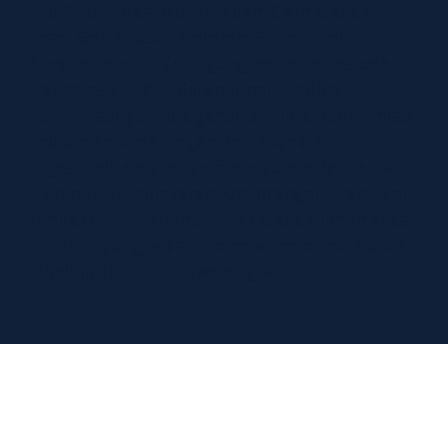
und O für jedes Bauvorhaben. Gern stellen wir
unser Gerüst auch anderen Firmen und
Privatleuten zur Verfügung, verleihen es oder
stellen es auf. Wir bieten Ihnen flexible
Gerüstlösungen, die genau auf Ihre Bedürfnisse
und die Anforderungen des Projekts
zugeschnitten sind. Vom einfachen Baugerüst
bis hin zu komplexeren Fassadengerüsten oder
Sonderkonstruktionen – wir stellen Ihnen alles
zur Verfügung, was für eine sichere und stabile
Arbeitsplattform notwendig ist.