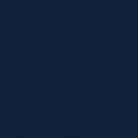
Präzision für große Lasten
Kran
Manchmal müssen schwere Lasten auf das Dach
oder an schwer zugängliche Stellen gehoben
werden. Hier kommt unser Kran ins Spiel. Für
Richtarbeiten, Ziehen von Beton und
Betondecken oder sonstiger Arbeiten, steht
Ihnen unser Montagekran voll zur Verfügung.
Egal, ob für den Transport von Bauteilen, das
Aufsetzen von Dachelementen oder für größere