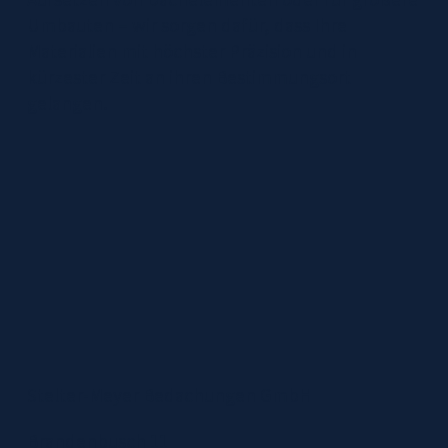
Umbauten – wir sorgen dafür, dass Ihre
Materialien mit höchster Präzision und in
kürzester Zeit an ihren Bestimmungsort
gelangen.
Stelter-Meyer Bedachungen GmbH
Brandenbusch 11