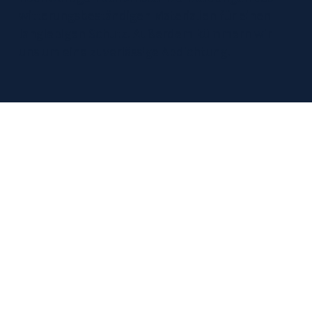
witterungsbeständigen Materialien für einen
langlebigen Schutz. Außerdem kümmern wir
uns um eine zuverlässige Abdichtung.