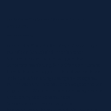
Ihr Partner für sichere Dächer in Celle und
Umgebung
Schornsteinsanierung
Wir von der Firma Stelter-Meyer Bedachungen
aus Müden (Örtze) sind Ihr erfahrener
Ansprechpartner für die fachgerechte
Schornsteinsanierung. Wir prüfen den Zustand
Ihres Schornsteins gründlich und bieten Ihnen
individuelle Sanierungslösungen – passgenau
auf Ihr Dach und Ihre baulichen Gegebenheiten
abgestimmt. Wir übernehmen die fachgerechte
Erneuerung oder Reparatur des
Schornsteinkopfes und sorgen mit
hochwertigen Schornsteinverkleidungen aus